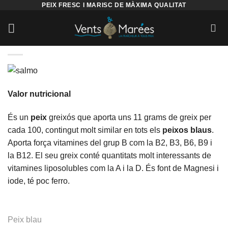
PEIX FRESC I MARISC DE MÀXIMA QUALITAT
Valor nutricional
És un
peix
greixós que aporta uns 11 grams de greix per
cada 100, contingut molt similar en tots els
peixos
blaus
.
Aporta força vitamines del grup B com la B2, B3, B6, B9 i
la B12. El seu greix conté quantitats molt interessants de
vitamines liposolubles com la A i la D. És font de Magnesi i
iode, té poc ferro.
Peix blau