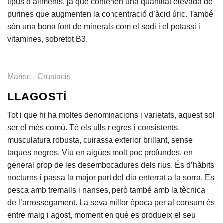
tipus d’aliments, ja que contenen una quantitat elevada de
purines que augmenten la concentració d’àcid úric. També
són una bona font de minerals com el sodi i el potassi i
vitamines, sobretot B3.
Marisc - Crustacis
LLAGOSTÍ
Tot i que hi ha moltes denominacions i varietats, aquest sol
ser el més comú. Té els ulls negres i consistents,
musculatura robusta, cuirassa exterior brillant, sense
taques negres. Viu en aigües molt poc profundes, en
general prop de les desembocadures dels rius. És d’hàbits
nocturns i passa la major part del dia enterrat a la sorra. Es
pesca amb tremalls i nanses, però també amb la tècnica
de l’arrossegament. La seva millor època per al consum és
entre maig i agost, moment en què es produeix el seu