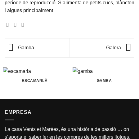
període de reproducció. S’alimenta de petits cucs, plàncton
i algues principalment
Gamba
Galera
ESCAMARLÀ
GAMBA
EMPRESA
La casa Vents et Marées, és una història de passió … on
s’aporta el saber fer en les compres de les millors llotges,